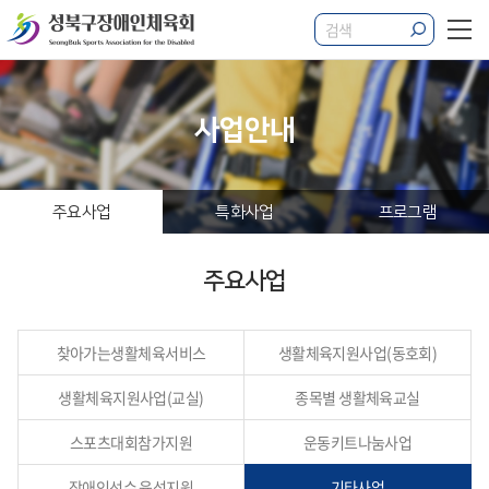
사업안내
주요사업
특화사업
프로그램
주요사업
찾아가는
생활체육서비스
생활체육지원사업
(동호회)
생활체육지원사업
(교실)
종목별
생활체육교실
스포츠대회
참가지원
운동키트
나눔사업
장애인선수
육성지원
기타사업