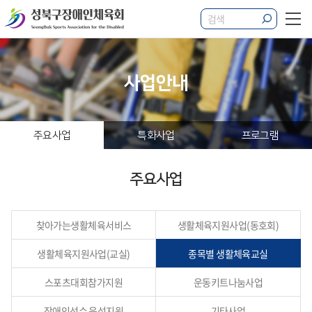
사업안내
주요사업
특화사업
프로그램
주요사업
찾아가는
생활체육서비스
생활체육지원사업
(동호회)
생활체육지원사업
(교실)
종목별
생활체육교실
스포츠대회
참가지원
운동키트
나눔사업
장애인선수
육성지원
기타사업