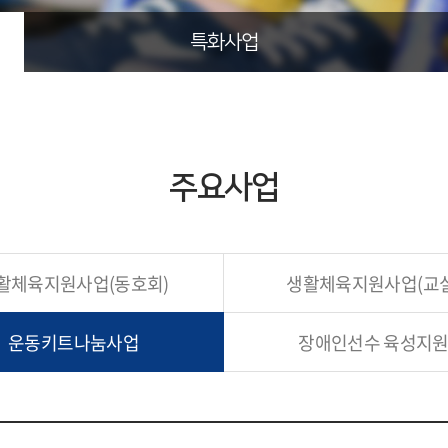
특화사업
주요사업
활체육지원사업
(동호회)
생활체육지원사업
(교
운동키트
나눔사업
장애인선수
육성지