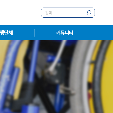
맹단체
커뮤니티