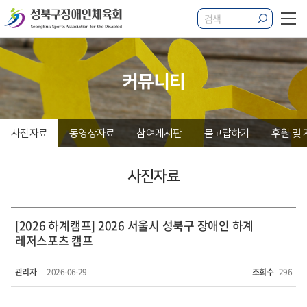
커뮤니티
사진자료
동영상자료
참여게시판
묻고답하기
후원 및
사진자료
[2026 하계캠프] 2026 서울시 성북구 장애인 하계
레저스포츠 캠프
관리자
2026-06-29
조회수
296