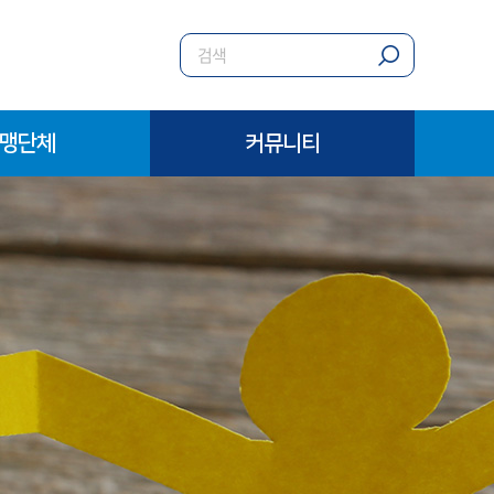
맹단체
커뮤니티