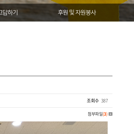
고답하기
후원 및 자원봉사
조회수
387
첨부파일
(
3
)