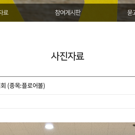
자료
참여게시판
묻
사진자료
대회 (종목:플로어볼)