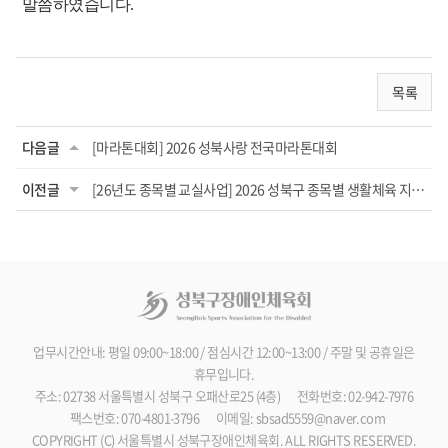
말씀하였습니다
.
목록
다음글
[마라톤대회] 2026 성북사랑 전국마라톤대회
이전글
[26년도 종목별 교실사업] 2026 성북구 종목별 생활체육 지원사업 스크린파크골프교...
업무시간안내: 평일 09:00~18:00 / 점심시간 12:00~13:00 / 주말 및 공휴일은
휴무입니다.
주소: 02738 서울특별시 성북구 오패산로25 (4층)
전화번호: 02-942-7976
팩스번호: 070-4801-3796
이메일:
sbsad5559@naver.com
COPYRIGHT (C) 서울특별시 성북구장애인체육회. ALL RIGHTS RESERVED.