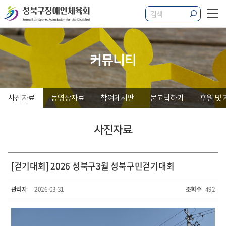
커뮤니티
사진자료
동영상자료
참여게시판
묻고답하기
후원 및
사진자료
[걷기대회] 2026 성북구3월 성북구민걷기대회
관리자
2026-03-31
조회수
492