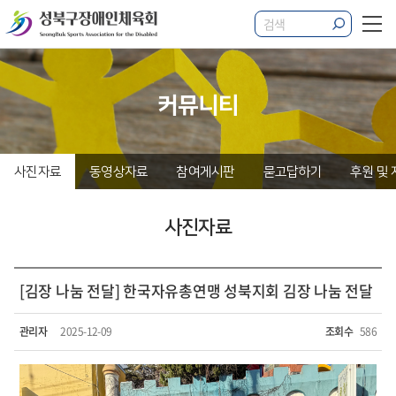
커뮤니티
사진자료
동영상자료
참여게시판
묻고답하기
후원 및
사진자료
[김장 나눔 전달] 한국자유총연맹 성북지회 김장 나눔 전달
관리자
2025-12-09
조회수
586